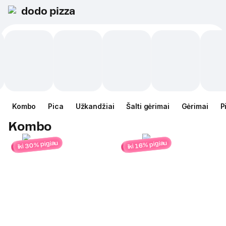
dodo pizza
Kombo
Pica
Užkandžiai
Šalti gėrimai
Gėrimai
P
Kombo
iki 30% pigiau
iki 16% pigiau