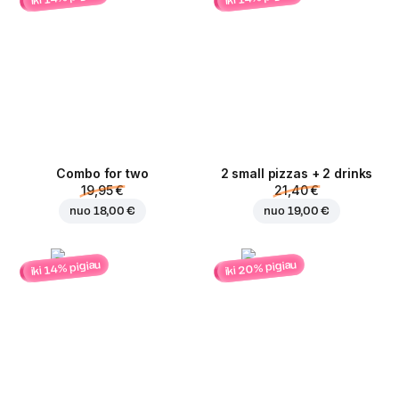
Combo for two
2 small pizzas + 2 drinks
19,95 €
21,40 €
nuo
18,00 €
nuo
19,00 €
iki 20% pigiau
iki 14% pigiau