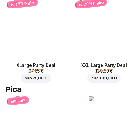
iki 20% pigiau
iki 18% pigiau
ХLarge Party Deal
XXL Large Party Deal
97,65 €
139,50 €
nuo
75,00 €
nuo
109,00 €
Pica
naujiena