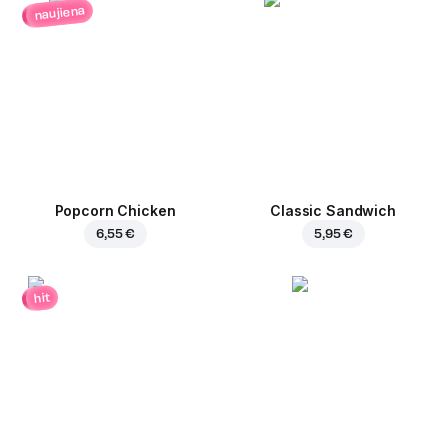
naujiena
Popcorn Chicken
Classic Sandwich
6,55 €
5,95 €
hit