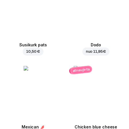
Susikurk pats
Dodo
10,50 €
nuo
11,95 €
atnaujinta
Mexican
Chicken blue cheese