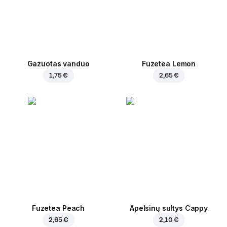
Gazuotas vanduo
Fuzetea Lemon
1,75 €
2,65 €
Fuzetea Peach
Apelsinų sultys Cappy
2,65 €
2,10 €