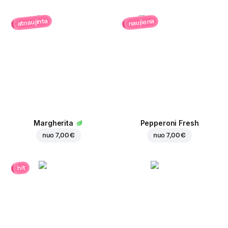
atnaujinta
naujiena
Margherita
Pepperoni Fresh
nuo
7,00 €
nuo
7,00 €
hit