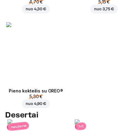
4,70 €
5,15 €
nuo
4,30 €
nuo
3,75 €
Pieno kokteilis su OREO®
5,30 €
nuo
4,90 €
Desertai
naujiena
hit