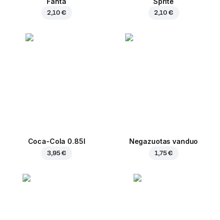
Fanta
Sprite
2,10 €
2,10 €
Coca-Cola 0.85l
Negazuotas vanduo
3,95 €
1,75 €