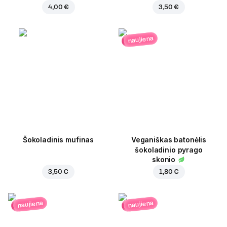
4,00 €
3,50 €
naujiena
Šokoladinis mufinas
Veganiškas batonėlis
šokoladinio pyrago
skonio
3,50 €
1,80 €
naujiena
naujiena