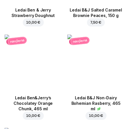
Ledai Ben & Jerry
Ledai B&J Salted Caramel
Strawberry Doughnut
Brownie Peaces, 150 g
10,00 €
7,50 €
naujiena
naujiena
Ledai Ben&Jerry’s
Ledai B&J Non-Dairy
Chocolatey Orange
Bohemian Rasberry, 465
Chunk, 465 ml
ml
10,00 €
10,00 €