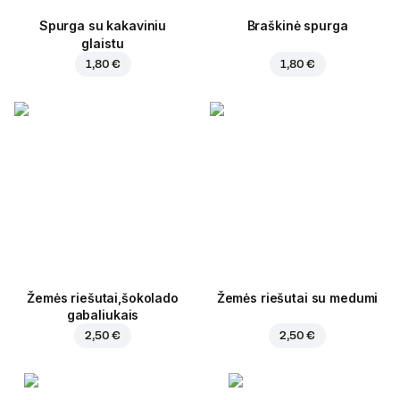
Spurga su kakaviniu
Braškinė spurga
glaistu
1,80 €
1,80 €
Žemės riešutai,šokolado
Žemės riešutai su medumi
gabaliukais
2,50 €
2,50 €