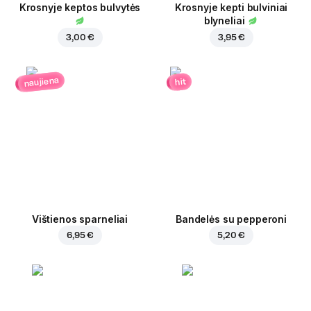
Krosnyje keptos bulvytės
Krosnyje kepti bulviniai
blyneliai
3,00 €
3,95 €
naujiena
hit
Vištienos sparneliai
Bandelės su pepperoni
6,95 €
5,20 €