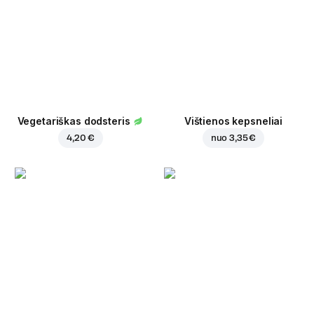
Vegetariškas dodsteris
Vištienos kepsneliai
4,20 €
nuo
3,35 €