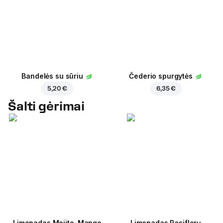
Bandelės su sūriu
Čederio spurgytės
5,20 €
6,35 €
Šalti gėrimai
Limonadas Mojito-Mango
Limonadas Pasiflorų