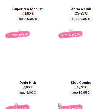
Super trio Medium
Warm & Chill
41,85 €
23,95 €
nuo
29,00 €
nuo
20,00 €
iki 23% pigiau
iki 27% pigiau
Dodo Kids
Kids Combo
7,85 €
14,70 €
nuo
6,00 €
nuo
10,95 €
iki 14% pigiau
iki 14% pigiau