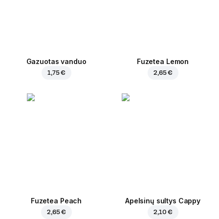
Gazuotas vanduo
Fuzetea Lemon
1,75 €
2,65 €
Fuzetea Peach
Apelsinų sultys Cappy
2,65 €
2,10 €