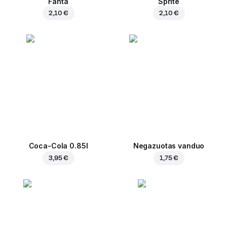
Fanta
Sprite
2,10 €
2,10 €
Coca-Cola 0.85l
Negazuotas vanduo
3,95 €
1,75 €