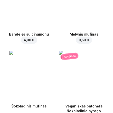
Bandelės su cinamonu
Mėlynių mufinas
4,00 €
3,50 €
naujiena
Šokoladinis mufinas
Veganiškas batonėlis
šokoladinio pyrago