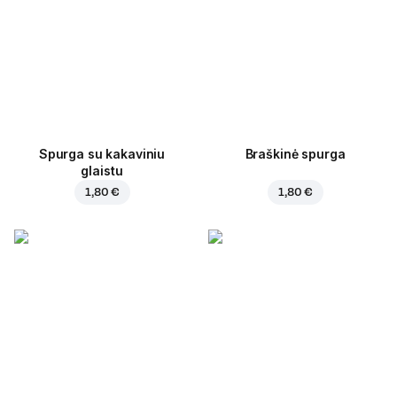
Spurga su kakaviniu
Braškinė spurga
glaistu
1,80 €
1,80 €