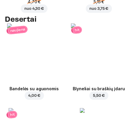
4,70 €
5,15 €
nuo
4,30 €
nuo
3,75 €
Desertai
naujiena
hit
Bandelės su aguonomis
Blyneliai su braškių įdaru
4,00 €
5,50 €
hit