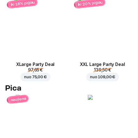
iki 20% pigiau
iki 18% pigiau
ХLarge Party Deal
XXL Large Party Deal
97,65 €
139,50 €
nuo
75,00 €
nuo
109,00 €
Pica
naujiena