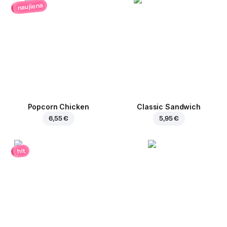
naujiena
Popcorn Chicken
Classic Sandwich
6,55 €
5,95 €
hit