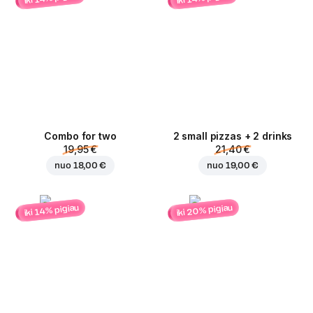
Combo for two
2 small pizzas + 2 drinks
19,95 €
21,40 €
nuo
18,00 €
nuo
19,00 €
iki 20% pigiau
iki 14% pigiau