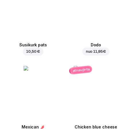
Susikurk pats
Dodo
10,50 €
nuo
11,95 €
atnaujinta
Mexican
Chicken blue cheese