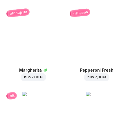
atnaujinta
naujiena
Margherita
Pepperoni Fresh
nuo
7,00 €
nuo
7,00 €
hit