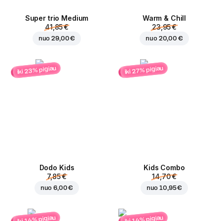
Super trio Medium
Warm & Chill
41,85 €
23,95 €
nuo
29,00 €
nuo
20,00 €
iki 23% pigiau
iki 27% pigiau
Dodo Kids
Kids Combo
7,85 €
14,70 €
nuo
6,00 €
nuo
10,95 €
iki 14% pigiau
iki 14% pigiau