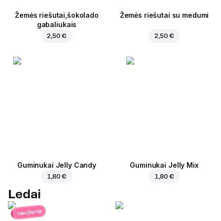
Žemės riešutai,šokolado
Žemės riešutai su medumi
gabaliukais
2,50 €
2,50 €
Guminukai Jelly Candy
Guminukai Jelly Mix
1,80 €
1,80 €
Ledai
naujiena