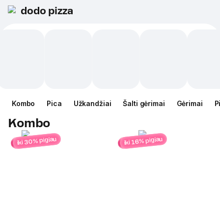
dodo pizza
Kombo
Pica
Užkandžiai
Šalti gėrimai
Gėrimai
P
Kombo
iki 30% pigiau
iki 16% pigiau