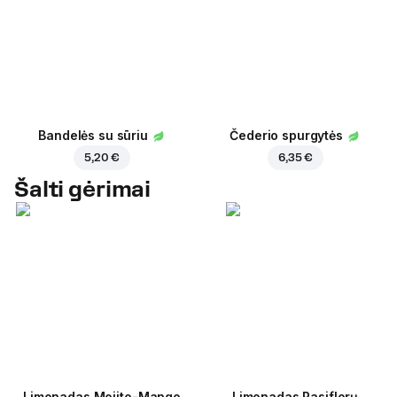
Bandelės su sūriu
Čederio spurgytės
5,20 €
6,35 €
Šalti gėrimai
Limonadas Mojito-Mango
Limonadas Pasiflorų