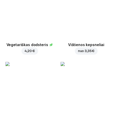
Vegetariškas dodsteris
Vištienos kepsneliai
4,20 €
nuo
3,35 €