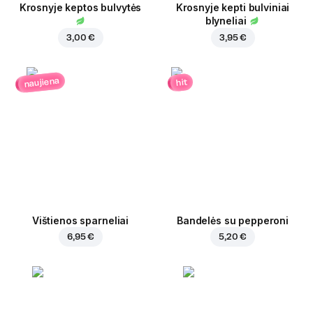
Krosnyje keptos bulvytės
Krosnyje kepti bulviniai
blyneliai
3,00 €
3,95 €
naujiena
hit
Vištienos sparneliai
Bandelės su pepperoni
6,95 €
5,20 €