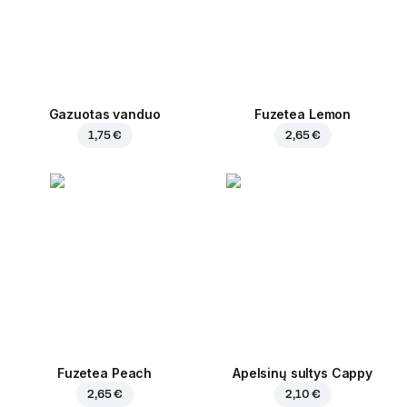
Gazuotas vanduo
Fuzetea Lemon
1,75 €
2,65 €
Fuzetea Peach
Apelsinų sultys Cappy
2,65 €
2,10 €