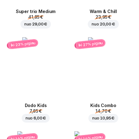
Super trio Medium
Warm & Chill
41,85 €
23,95 €
nuo
29,00 €
nuo
20,00 €
iki 23% pigiau
iki 27% pigiau
Dodo Kids
Kids Combo
7,85 €
14,70 €
nuo
6,00 €
nuo
10,95 €
iki 14% pigiau
iki 14% pigiau