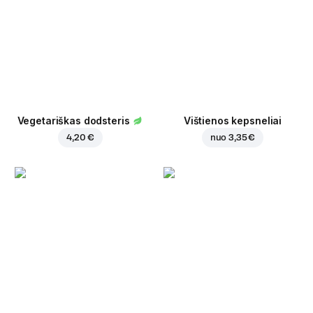
Vegetariškas dodsteris
Vištienos kepsneliai
4,20 €
nuo
3,35 €