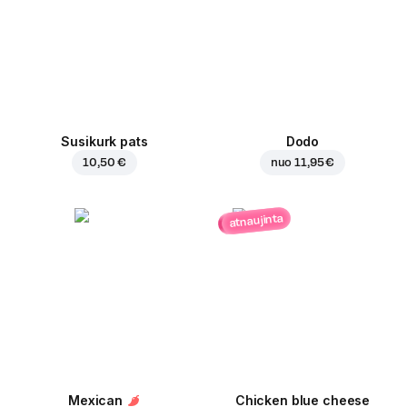
Susikurk pats
Dodo
10,50 €
nuo
11,95 €
atnaujinta
Mexican
Chicken blue cheese