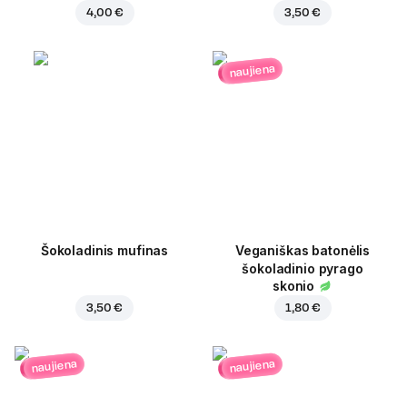
4,00 €
3,50 €
naujiena
Šokoladinis mufinas
Veganiškas batonėlis
šokoladinio pyrago
skonio
3,50 €
1,80 €
naujiena
naujiena