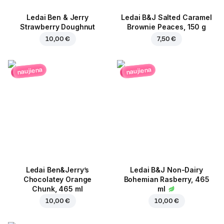
Ledai Ben & Jerry
Ledai B&J Salted Caramel
Strawberry Doughnut
Brownie Peaces, 150 g
10,00 €
7,50 €
naujiena
naujiena
Ledai Ben&Jerry’s
Ledai B&J Non-Dairy
Chocolatey Orange
Bohemian Rasberry, 465
Chunk, 465 ml
ml
10,00 €
10,00 €