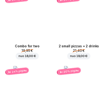
Combo for two
2 small pizzas + 2 drinks
19,95 €
21,40 €
nuo
18,00 €
nuo
19,00 €
iki 20% pigiau
iki 14% pigiau