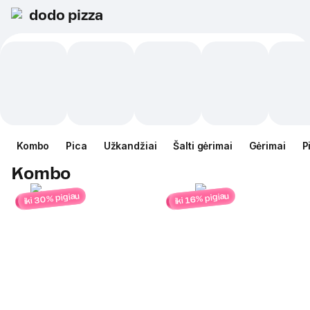
dodo pizza
Kombo
Pica
Užkandžiai
Šalti gėrimai
Gėrimai
P
Kombo
iki 30% pigiau
iki 16% pigiau