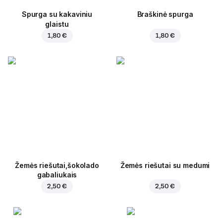
Spurga su kakaviniu
Braškinė spurga
glaistu
1,80 €
1,80 €
Žemės riešutai,šokolado
Žemės riešutai su medumi
gabaliukais
2,50 €
2,50 €