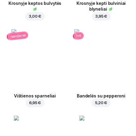
Krosnyje keptos bulvytės
Krosnyje kepti bulviniai
blyneliai
3,00 €
3,95 €
naujiena
hit
Vištienos sparneliai
Bandelės su pepperoni
6,95 €
5,20 €