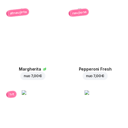
atnaujinta
naujiena
Margherita
Pepperoni Fresh
nuo
7,00 €
nuo
7,00 €
hit