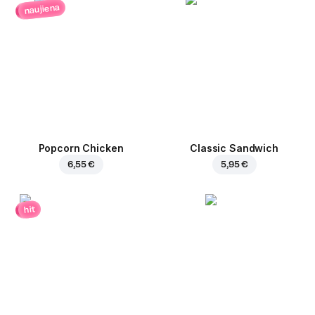
naujiena
Popcorn Chicken
Classic Sandwich
6,55 €
5,95 €
hit