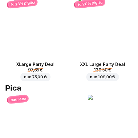
iki 20% pigiau
iki 18% pigiau
ХLarge Party Deal
XXL Large Party Deal
97,65 €
139,50 €
nuo
75,00 €
nuo
109,00 €
Pica
naujiena