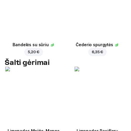
Bandelės su sūriu
Čederio spurgytės
5,20 €
6,35 €
Šalti gėrimai
Limonadas Mojito-Mango
Limonadas Pasiflorų