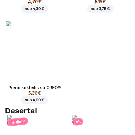
4,70 €
5,15 €
nuo
4,30 €
nuo
3,75 €
Pieno kokteilis su OREO®
5,30 €
nuo
4,90 €
Desertai
naujiena
hit