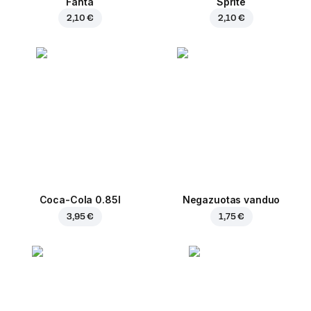
Fanta
Sprite
2,10 €
2,10 €
Coca-Cola 0.85l
Negazuotas vanduo
3,95 €
1,75 €