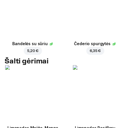
Bandelės su sūriu
Čederio spurgytės
5,20 €
6,35 €
Šalti gėrimai
Limonadas Mojito-Mango
Limonadas Pasiflorų