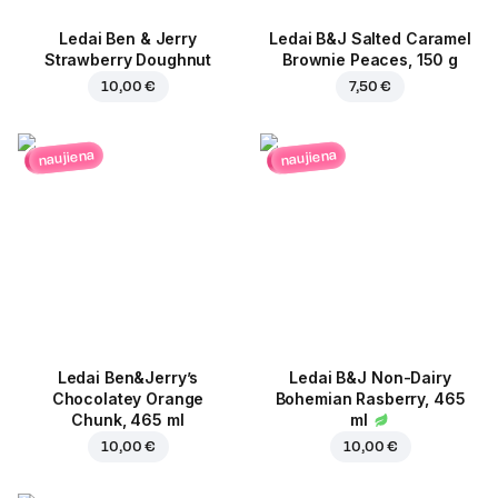
Ledai Ben & Jerry
Ledai B&J Salted Caramel
Strawberry Doughnut
Brownie Peaces, 150 g
10,00 €
7,50 €
naujiena
naujiena
Ledai Ben&Jerry’s
Ledai B&J Non-Dairy
Chocolatey Orange
Bohemian Rasberry, 465
Chunk, 465 ml
ml
10,00 €
10,00 €