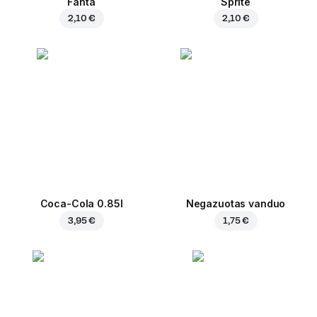
Fanta
Sprite
2,10 €
2,10 €
Coca-Cola 0.85l
Negazuotas vanduo
3,95 €
1,75 €