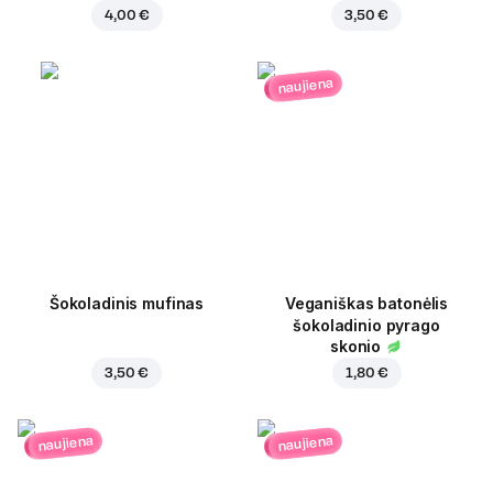
4,00 €
3,50 €
naujiena
Šokoladinis mufinas
Veganiškas batonėlis
šokoladinio pyrago
skonio
3,50 €
1,80 €
naujiena
naujiena