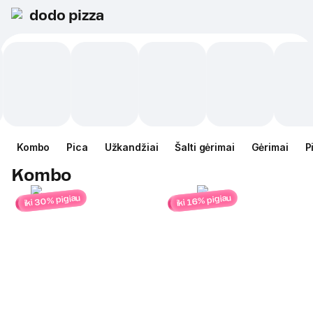
dodo pizza
Kombo
Pica
Užkandžiai
Šalti gėrimai
Gėrimai
P
Kombo
iki 30% pigiau
iki 16% pigiau