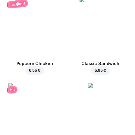
naujiena
Popcorn Chicken
Classic Sandwich
6,55 €
5,95 €
hit