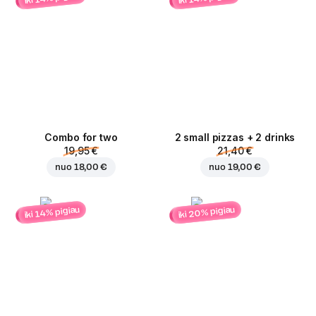
Combo for two
2 small pizzas + 2 drinks
19,95 €
21,40 €
nuo
18,00 €
nuo
19,00 €
iki 20% pigiau
iki 14% pigiau