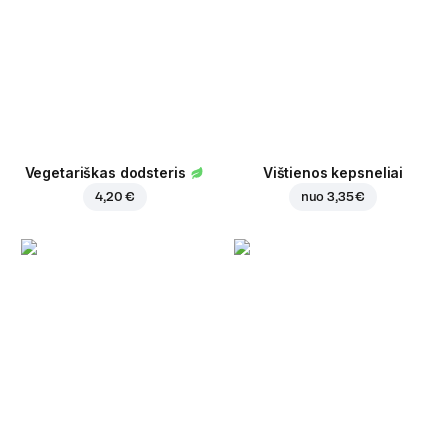
Vegetariškas dodsteris
Vištienos kepsneliai
4,20 €
nuo
3,35 €