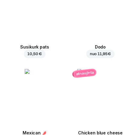
Susikurk pats
Dodo
10,50 €
nuo
11,95 €
atnaujinta
Mexican
Chicken blue cheese