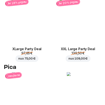
iki 20% pigiau
iki 18% pigiau
ХLarge Party Deal
XXL Large Party Deal
97,65 €
139,50 €
nuo
75,00 €
nuo
109,00 €
Pica
naujiena