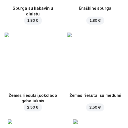
Spurga su kakaviniu
Braškinė spurga
glaistu
1,80 €
1,80 €
Žemės riešutai,šokolado
Žemės riešutai su medumi
gabaliukais
2,50 €
2,50 €