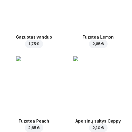
Gazuotas vanduo
Fuzetea Lemon
1,75 €
2,65 €
Fuzetea Peach
Apelsinų sultys Cappy
2,65 €
2,10 €