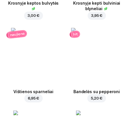
Krosnyje keptos bulvytės
Krosnyje kepti bulviniai
blyneliai
3,00 €
3,95 €
naujiena
hit
Vištienos sparneliai
Bandelės su pepperoni
6,95 €
5,20 €