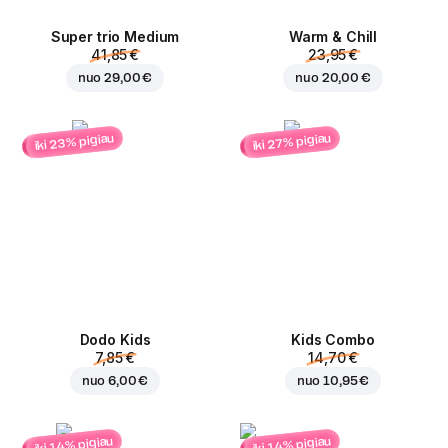
Super trio Medium
Warm & Chill
41,85 €
23,95 €
nuo
29,00 €
nuo
20,00 €
iki 23% pigiau
iki 27% pigiau
Dodo Kids
Kids Combo
7,85 €
14,70 €
nuo
6,00 €
nuo
10,95 €
iki 14% pigiau
iki 14% pigiau