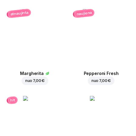
atnaujinta
naujiena
Margherita
Pepperoni Fresh
nuo
7,00 €
nuo
7,00 €
hit