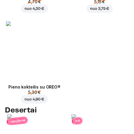
4,70 €
5,15 €
nuo
4,30 €
nuo
3,75 €
Pieno kokteilis su OREO®
5,30 €
nuo
4,90 €
Desertai
naujiena
hit