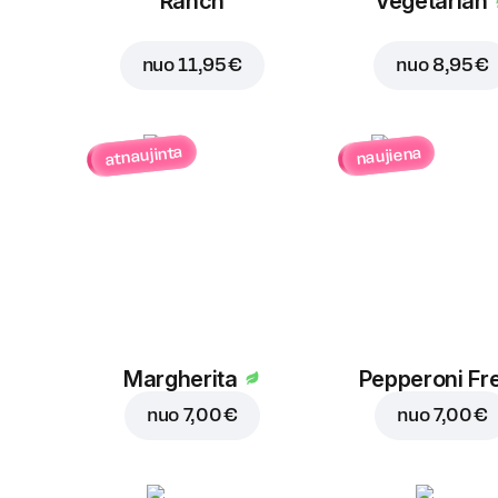
Ranch
Vegetarian
nuo
11,95 €
nuo
8,95 €
atnaujinta
naujiena
Margherita
Pepperoni Fr
nuo
7,00 €
nuo
7,00 €