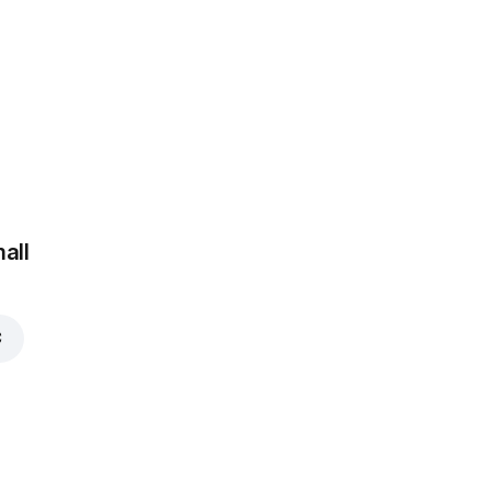
 €
all
€