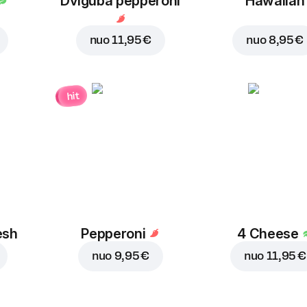
Dviguba pepperoni
Hawaiian
nuo
11,95 €
nuo
8,95 €
hit
esh
Pepperoni
4 Cheese
nuo
9,95 €
nuo
11,95 €