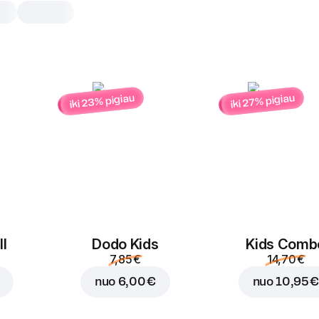
iki 23% pigiau
iki 27% pigiau
Braškinė spurga
1 vnt
1 vnt
l
Dodo Kids
Kids Comb
7,85 €
14,70 €
nuo
6,00 €
nuo
10,95 €