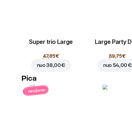
Super trio Large
Large Party D
47,85 €
69,75 €
nuo
38,00 €
nuo
54,00 €
Pica
naujiena