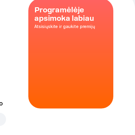
Programėlėje
apsimoka labiau
Atsisiųskite ir gaukite premijų
o