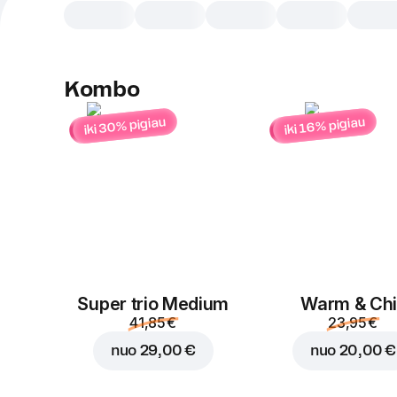
Kombo
iki 30% pigiau
iki 16% pigiau
Super trio Medium
Warm & Chil
41,85 €
23,95 €
nuo
29,00 €
nuo
20,00 €