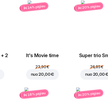
iki 20% pigiau
iki 14% pigiau
Įdėti į krepšelį už
1,80
 + 2
It's Movie time
Super trio Sm
23,90 €
26,85 €
nuo
20,00 €
nuo
20,00 
iki 20% pigiau
iki 18% pigiau