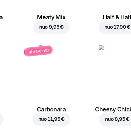
a
Meaty Mix
Half & Hal
nuo
9,95 €
nuo
17,90 €
atnaujinta
Carbonara
Cheesy Chic
nuo
11,95 €
nuo
8,95 €