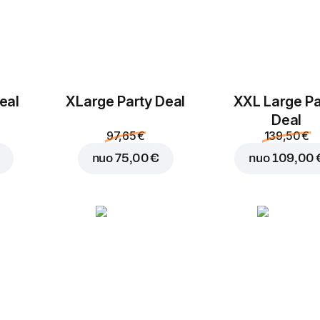
eal
ХLarge Party Deal
XXL Large Pa
Deal
97,65 €
139,50 €
nuo
75,00 €
nuo
109,00 