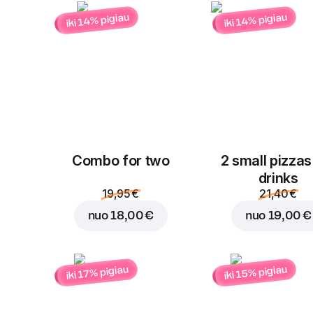
iki 14% pigiau
iki 14% pigiau
Combo for two
2 small pizzas
drinks
19,95 €
21,40 €
nuo
18,00 €
nuo
19,00 €
iki 15% pigiau
iki 17% pigiau