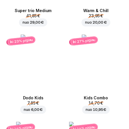
Super trio Medium
Warm & Chill
41,85 €
23,95 €
nuo
29,00 €
nuo
20,00 €
iki 23% pigiau
iki 27% pigiau
Dodo Kids
Kids Combo
7,85 €
14,70 €
nuo
6,00 €
nuo
10,95 €
iki 14% pigiau
iki 14% pigiau