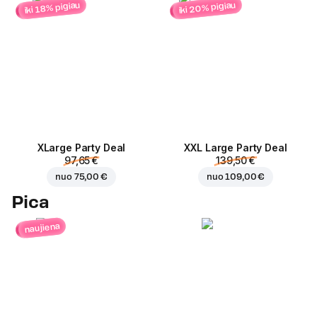
iki 20% pigiau
iki 18% pigiau
ХLarge Party Deal
XXL Large Party Deal
97,65 €
139,50 €
nuo
75,00 €
nuo
109,00 €
Pica
naujiena