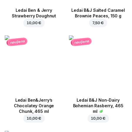
Ledai Ben & Jerry
Ledai B&J Salted Caramel
Strawberry Doughnut
Brownie Peaces, 150 g
10,00 €
7,50 €
naujiena
naujiena
Ledai Ben&Jerry’s
Ledai B&J Non-Dairy
Chocolatey Orange
Bohemian Rasberry, 465
Chunk, 465 ml
ml
10,00 €
10,00 €