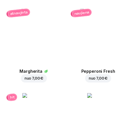
atnaujinta
naujiena
Margherita
Pepperoni Fresh
nuo
7,00 €
nuo
7,00 €
hit