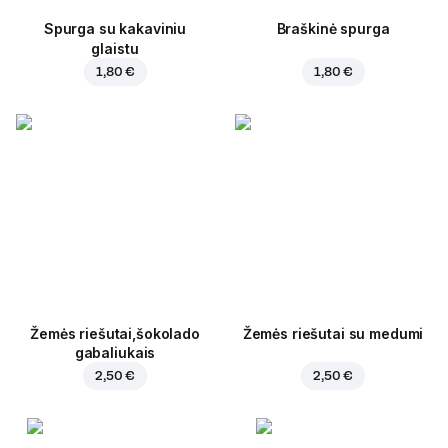
Spurga su kakaviniu
Braškinė spurga
glaistu
1,80 €
1,80 €
Žemės riešutai,šokolado
Žemės riešutai su medumi
gabaliukais
2,50 €
2,50 €