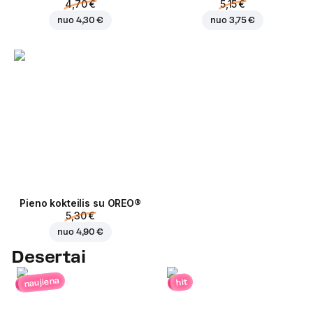
4,70 €
5,15 €
nuo
4,30 €
nuo
3,75 €
Pieno kokteilis su OREO®
5,30 €
nuo
4,90 €
Desertai
naujiena
hit