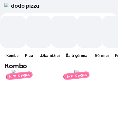
dodo pizza
Kombo
Pica
Užkandžiai
Šalti gėrimai
Gėrimai
P
Kombo
iki 30% pigiau
iki 16% pigiau