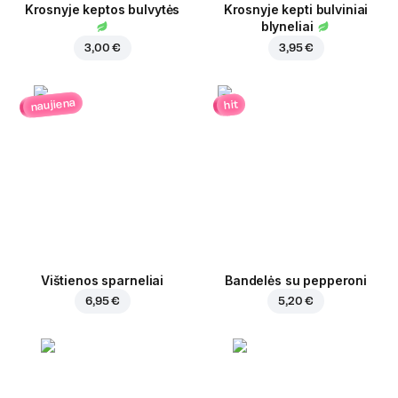
Krosnyje keptos bulvytės
Krosnyje kepti bulviniai
blyneliai
3,00 €
3,95 €
naujiena
hit
Vištienos sparneliai
Bandelės su pepperoni
6,95 €
5,20 €