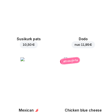
Susikurk pats
Dodo
10,50 €
nuo
11,95 €
atnaujinta
Mexican
Chicken blue cheese