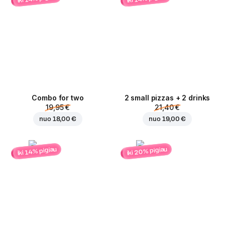
Combo for two
2 small pizzas + 2 drinks
19,95 €
21,40 €
nuo
18,00 €
nuo
19,00 €
iki 20% pigiau
iki 14% pigiau