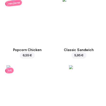
naujiena
Popcorn Chicken
Classic Sandwich
6,55 €
5,95 €
hit