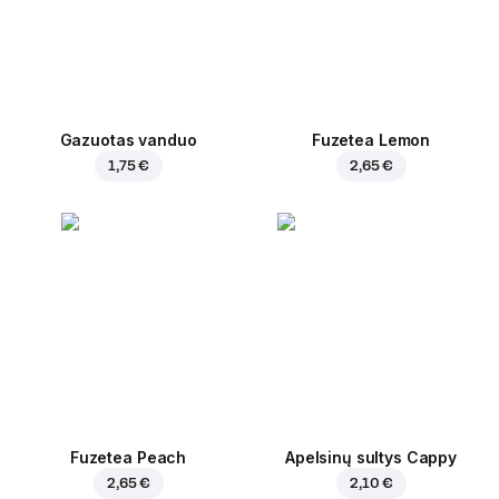
Gazuotas vanduo
Fuzetea Lemon
1,75 €
2,65 €
Fuzetea Peach
Apelsinų sultys Cappy
2,65 €
2,10 €