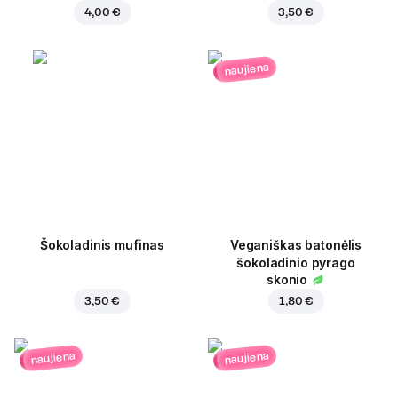
4,00 €
3,50 €
naujiena
Šokoladinis mufinas
Veganiškas batonėlis
šokoladinio pyrago
skonio
3,50 €
1,80 €
naujiena
naujiena