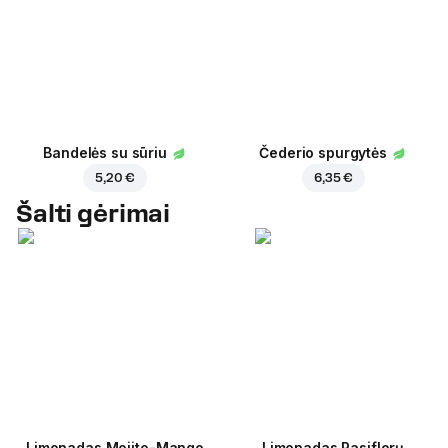
Bandelės su sūriu
Čederio spurgytės
5,20 €
6,35 €
Šalti gėrimai
Limonadas Mojito-Mango
Limonadas Pasiflorų