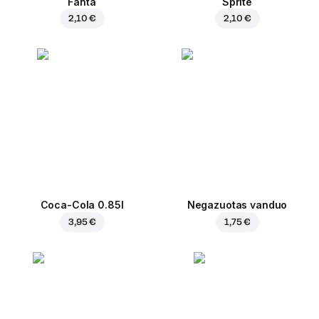
Fanta
Sprite
2,10 €
2,10 €
Coca-Cola 0.85l
Negazuotas vanduo
3,95 €
1,75 €