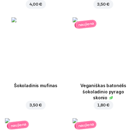
4,00 €
3,50 €
naujiena
Šokoladinis mufinas
Veganiškas batonėlis
šokoladinio pyrago
skonio
3,50 €
1,80 €
naujiena
naujiena