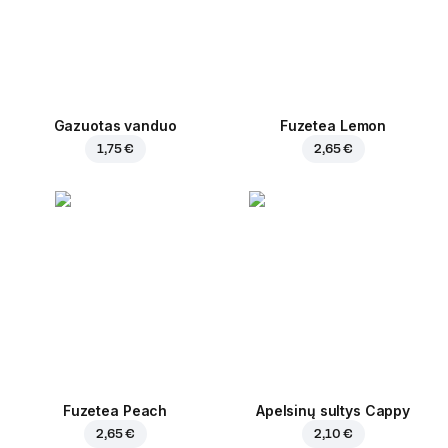
Gazuotas vanduo
Fuzetea Lemon
1,75 €
2,65 €
Fuzetea Peach
Apelsinų sultys Cappy
2,65 €
2,10 €