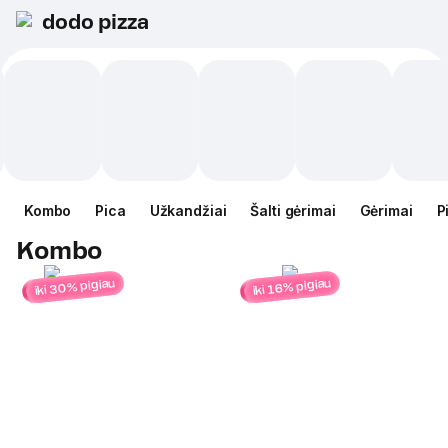
dodo pizza
Kombo
Pica
Užkandžiai
Šalti gėrimai
Gėrimai
P
Kombo
iki 30% pigiau
iki 16% pigiau