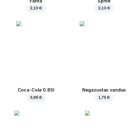
Fanta
Sprite
2,10 €
2,10 €
Coca-Cola 0.85l
Negazuotas vanduo
3,95 €
1,75 €