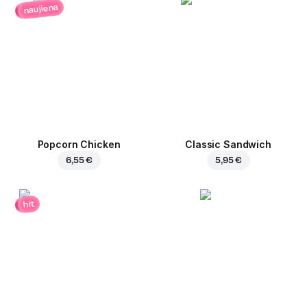
naujiena
Popcorn Chicken
Classic Sandwich
6,55 €
5,95 €
hit