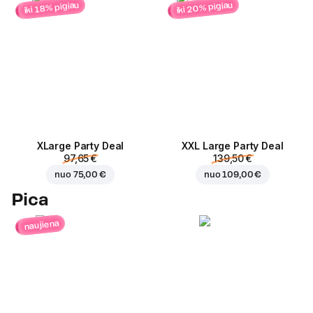
iki 20% pigiau
iki 18% pigiau
ХLarge Party Deal
XXL Large Party Deal
97,65 €
139,50 €
nuo
75,00 €
nuo
109,00 €
Pica
naujiena