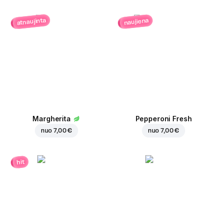
atnaujinta
naujiena
Margherita
Pepperoni Fresh
nuo
7,00 €
nuo
7,00 €
hit