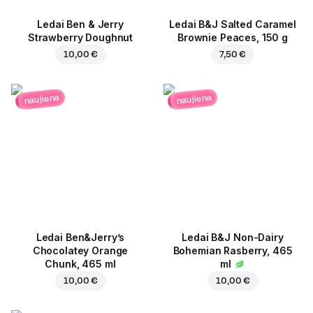
Ledai Ben & Jerry
Ledai B&J Salted Caramel
Strawberry Doughnut
Brownie Peaces, 150 g
10,00 €
7,50 €
naujiena
naujiena
Ledai Ben&Jerry’s
Ledai B&J Non-Dairy
Chocolatey Orange
Bohemian Rasberry, 465
Chunk, 465 ml
ml
10,00 €
10,00 €