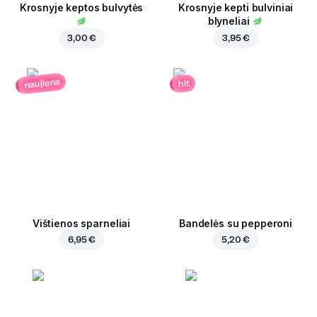
Krosnyje keptos bulvytės
Krosnyje kepti bulviniai
blyneliai
3,00 €
3,95 €
naujiena
hit
Vištienos sparneliai
Bandelės su pepperoni
6,95 €
5,20 €