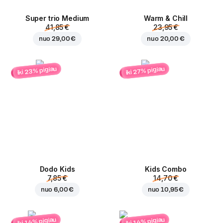
Super trio Medium
Warm & Chill
41,85 €
23,95 €
nuo
29,00 €
nuo
20,00 €
iki 23% pigiau
iki 27% pigiau
Dodo Kids
Kids Combo
7,85 €
14,70 €
nuo
6,00 €
nuo
10,95 €
iki 14% pigiau
iki 14% pigiau