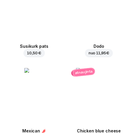
Susikurk pats
Dodo
10,50 €
nuo
11,95 €
atnaujinta
Mexican
Chicken blue cheese