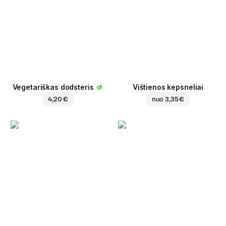
Vegetariškas dodsteris
Vištienos kepsneliai
4,20 €
nuo
3,35 €