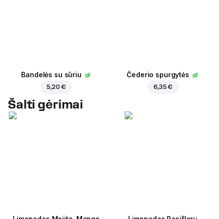
Bandelės su sūriu
Čederio spurgytės
5,20 €
6,35 €
Šalti gėrimai
Limonadas Mojito-Mango
Limonadas Pasiflorų