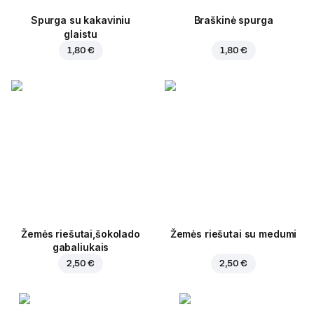
Spurga su kakaviniu
Braškinė spurga
glaistu
1,80 €
1,80 €
Žemės riešutai,šokolado
Žemės riešutai su medumi
gabaliukais
2,50 €
2,50 €