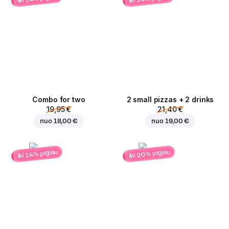
Combo for two
2 small pizzas + 2 drinks
19,95 €
21,40 €
nuo
18,00 €
nuo
19,00 €
iki 20% pigiau
iki 14% pigiau