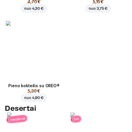
4,70 €
5,15 €
nuo
4,30 €
nuo
3,75 €
Pieno kokteilis su OREO®
5,30 €
nuo
4,90 €
Desertai
naujiena
hit