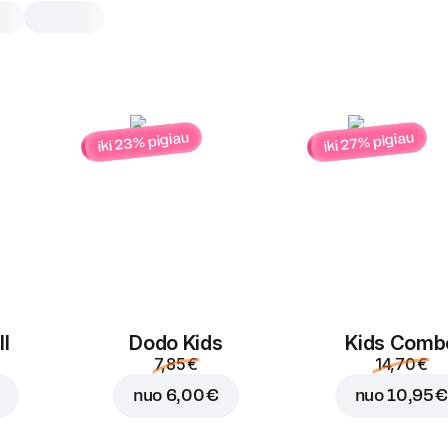
iki 23% pigiau
iki 27% pigiau
Vištienos kepsneliai
10 vnt
Krosnyje kepti vištienos gabaliukai
7 vnt
10 vnt
l
Dodo Kids
Kids Comb
7,85 €
14,70 €
nuo
6,00 €
nuo
10,95 €