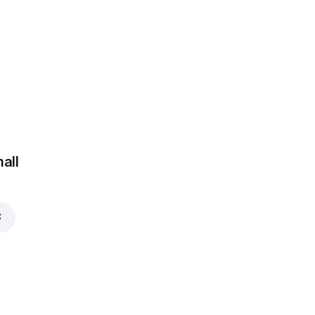
 €
all
€