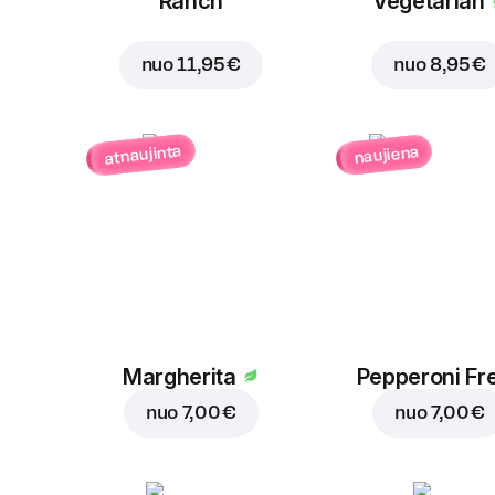
Ranch
Vegetarian
nuo
11,95 €
nuo
8,95 €
atnaujinta
naujiena
Margherita
Pepperoni Fr
nuo
7,00 €
nuo
7,00 €