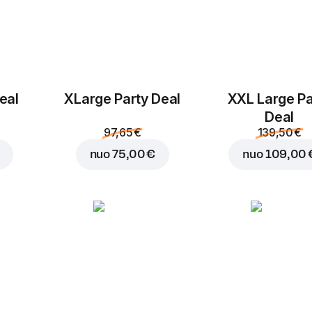
eal
ХLarge Party Deal
XXL Large Pa
Deal
97,65 €
139,50 €
nuo
75,00 €
nuo
109,00 