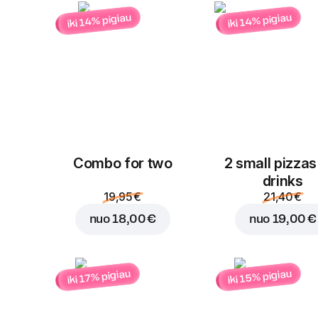
iki 14% pigiau
iki 14% pigiau
Combo for two
2 small pizzas
drinks
19,95 €
21,40 €
nuo
18,00 €
nuo
19,00 €
iki 15% pigiau
iki 17% pigiau