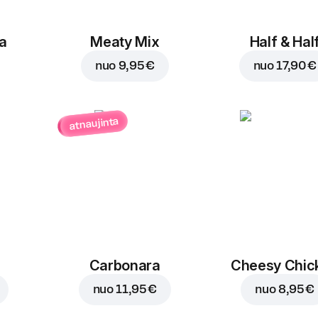
a
Meaty Mix
Half & Hal
nuo
9,95 €
nuo
17,90 €
atnaujinta
Carbonara
Cheesy Chic
nuo
11,95 €
nuo
8,95 €