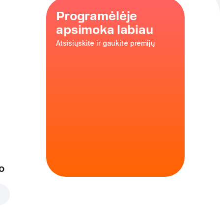
Programėlėje
apsimoka labiau
Atsisiųskite ir gaukite premijų
4 vnt
o