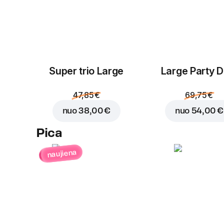
Super trio Large
Large Party D
47,85 €
69,75 €
nuo
38,00 €
nuo
54,00 €
Pica
naujiena