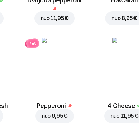
Dviguba pepperoni
Hawaiian
nuo
11,95 €
nuo
8,95 €
hit
esh
Pepperoni
4 Cheese
nuo
9,95 €
nuo
11,95 €