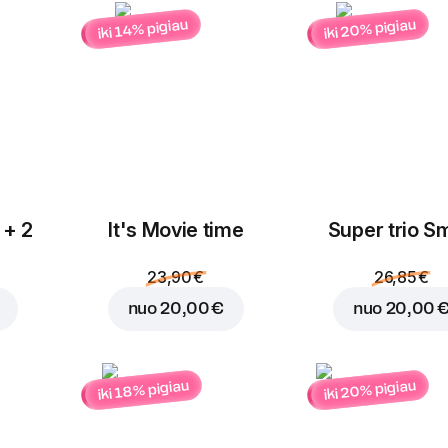
iki 20% pigiau
iki 14% pigiau
Įdėti į krepšelį už
6,35
 + 2
It's Movie time
Super trio Sm
23,90 €
26,85 €
nuo
20,00 €
nuo
20,00 
iki 20% pigiau
iki 18% pigiau