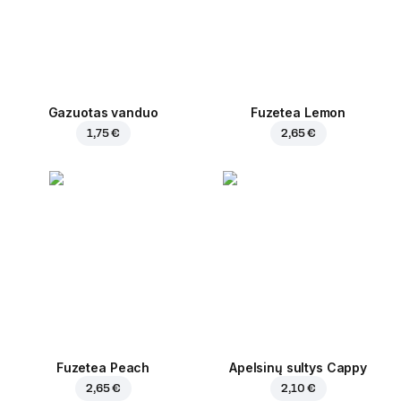
Gazuotas vanduo
Fuzetea Lemon
1,75 €
2,65 €
Fuzetea Peach
Apelsinų sultys Cappy
2,65 €
2,10 €