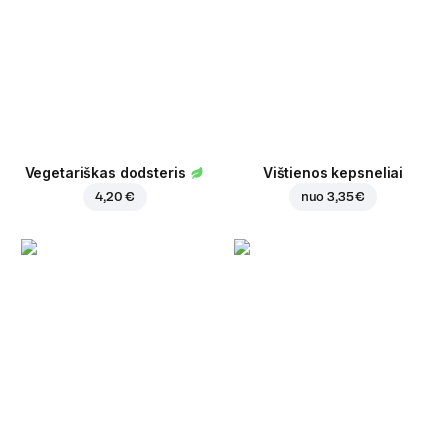
Vegetariškas dodsteris
Vištienos kepsneliai
4,20 €
nuo
3,35 €