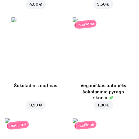
4,00 €
3,50 €
naujiena
Šokoladinis mufinas
Veganiškas batonėlis
šokoladinio pyrago
skonio
3,50 €
1,80 €
naujiena
naujiena