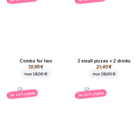
Combo for two
2 small pizzas + 2 drinks
19,95 €
21,40 €
nuo
18,00 €
nuo
19,00 €
iki 20% pigiau
iki 14% pigiau