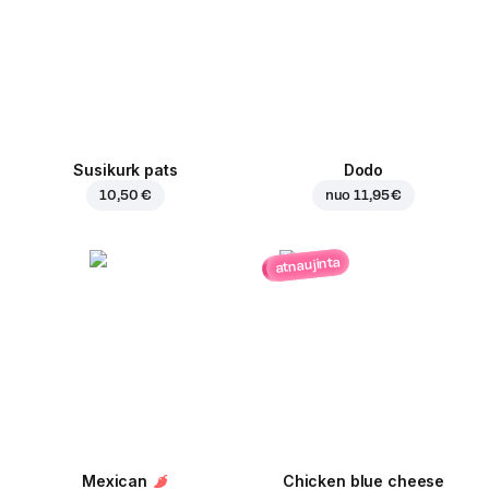
Susikurk pats
Dodo
10,50 €
nuo
11,95 €
atnaujinta
Mexican
Chicken blue cheese