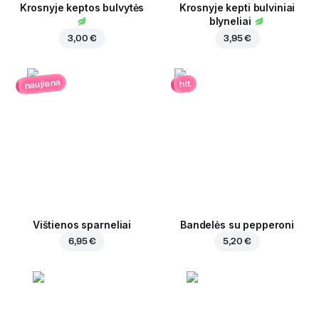
Krosnyje keptos bulvytės
Krosnyje kepti bulviniai
blyneliai
3,00 €
3,95 €
naujiena
hit
Vištienos sparneliai
Bandelės su pepperoni
6,95 €
5,20 €