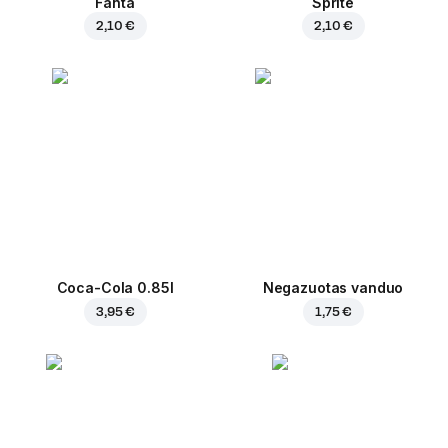
Fanta
Sprite
2,10 €
2,10 €
Coca-Cola 0.85l
Negazuotas vanduo
3,95 €
1,75 €