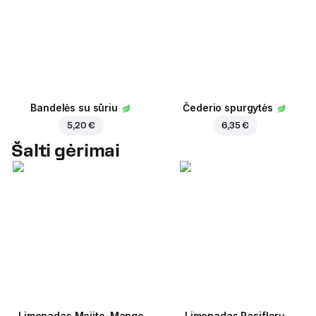
Bandelės su sūriu
Čederio spurgytės
5,20 €
6,35 €
Šalti gėrimai
Limonadas Mojito-Mango
Limonadas Pasiflorų