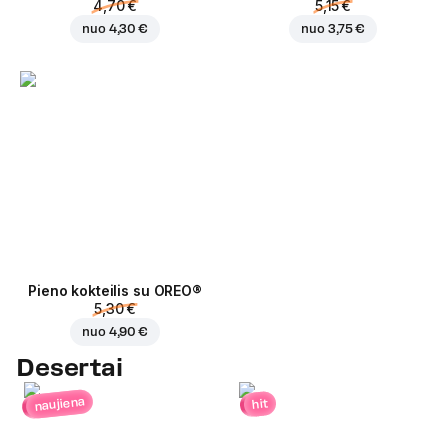
4,70 €
5,15 €
nuo
4,30 €
nuo
3,75 €
Pieno kokteilis su OREO®
5,30 €
nuo
4,90 €
Desertai
naujiena
hit