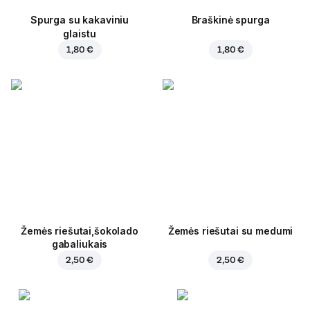
Spurga su kakaviniu
Braškinė spurga
glaistu
1,80 €
1,80 €
Žemės riešutai,šokolado
Žemės riešutai su medumi
gabaliukais
2,50 €
2,50 €