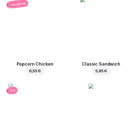
naujiena
Popcorn Chicken
Classic Sandwich
6,55 €
5,95 €
hit