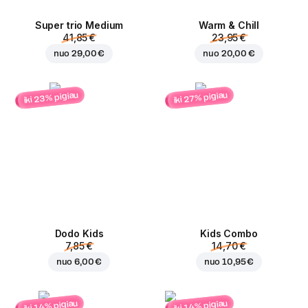
Super trio Medium
Warm & Chill
41,85 €
23,95 €
nuo
29,00 €
nuo
20,00 €
iki 23% pigiau
iki 27% pigiau
Dodo Kids
Kids Combo
7,85 €
14,70 €
nuo
6,00 €
nuo
10,95 €
iki 14% pigiau
iki 14% pigiau