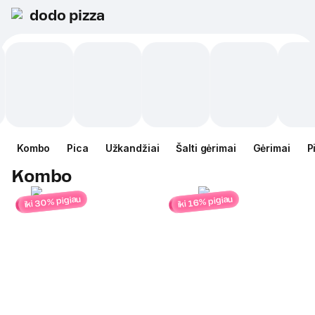
dodo pizza
Kombo
Pica
Užkandžiai
Šalti gėrimai
Gėrimai
P
Kombo
iki 30% pigiau
iki 16% pigiau