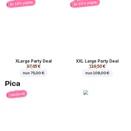
iki 20% pigiau
iki 18% pigiau
ХLarge Party Deal
XXL Large Party Deal
97,65 €
139,50 €
nuo
75,00 €
nuo
109,00 €
Pica
naujiena