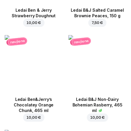
Ledai Ben & Jerry
Ledai B&J Salted Caramel
Strawberry Doughnut
Brownie Peaces, 150 g
10,00 €
7,50 €
naujiena
naujiena
Ledai Ben&Jerry’s
Ledai B&J Non-Dairy
Chocolatey Orange
Bohemian Rasberry, 465
Chunk, 465 ml
ml
10,00 €
10,00 €