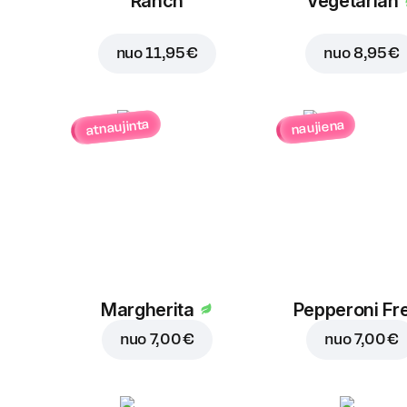
Ranch
Vegetarian
nuo
11,95 €
nuo
8,95 €
atnaujinta
naujiena
Margherita
Pepperoni Fr
nuo
7,00 €
nuo
7,00 €