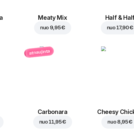
a
Meaty Mix
Half & Hal
nuo
9,95 €
nuo
17,90 €
atnaujinta
Carbonara
Cheesy Chic
nuo
11,95 €
nuo
8,95 €