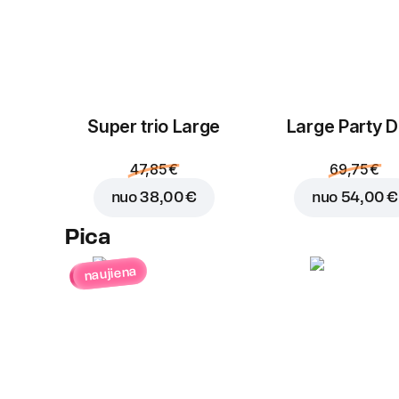
Super trio Large
Large Party D
47,85 €
69,75 €
nuo
38,00 €
nuo
54,00 €
Pica
naujiena