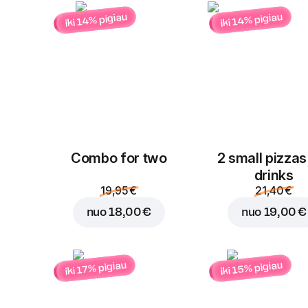
iki 14% pigiau
iki 14% pigiau
Combo for two
2 small pizzas
drinks
19,95 €
21,40 €
nuo
18,00 €
nuo
19,00 €
iki 15% pigiau
iki 17% pigiau