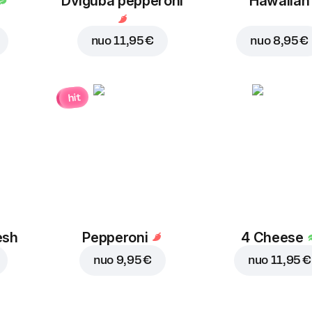
Dviguba pepperoni
Hawaiian
nuo
11,95 €
nuo
8,95 €
hit
esh
Pepperoni
4 Cheese
nuo
9,95 €
nuo
11,95 €