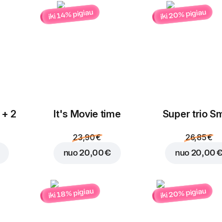
iki 20% pigiau
iki 14% pigiau
Įdėti į krepšelį už
2,10
 + 2
It's Movie time
Super trio Sm
23,90 €
26,85 €
nuo
20,00 €
nuo
20,00 
iki 20% pigiau
iki 18% pigiau