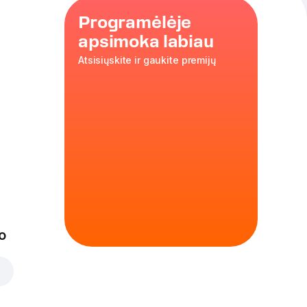
Programėlėje
apsimoka labiau
Atsisiųskite ir gaukite premijų
y
o