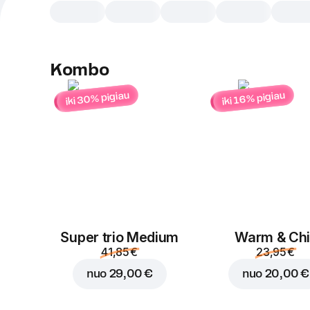
Kombo
iki 30% pigiau
iki 16% pigiau
Super trio Medium
Warm & Chil
41,85 €
23,95 €
nuo
29,00 €
nuo
20,00 €