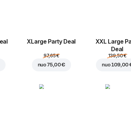
eal
ХLarge Party Deal
XXL Large Pa
Deal
97,65 €
139,50 €
nuo
75,00 €
nuo
109,00 