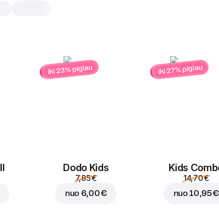
iki 23% pigiau
iki 27% pigiau
Apelsinų sultys Capp
0,3 l
100% Apelsinų sultys, pagamintos iš
koncentrato.
0,3 l
l
Dodo Kids
Kids Comb
7,85 €
14,70 €
nuo
6,00 €
nuo
10,95 €