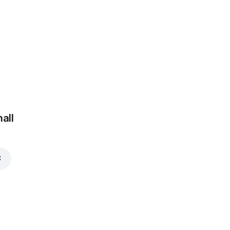
 €
all
€