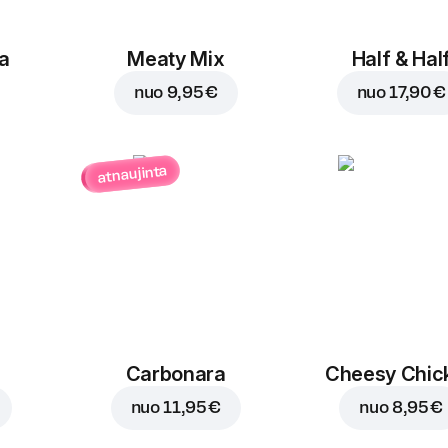
a
Meaty Mix
Half & Hal
nuo
9,95 €
nuo
17,90 €
atnaujinta
Carbonara
Cheesy Chic
nuo
11,95 €
nuo
8,95 €