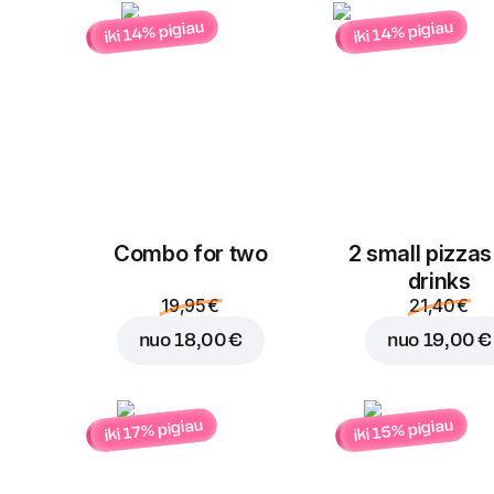
iki 14% pigiau
iki 14% pigiau
Combo for two
2 small pizzas
drinks
19,95 €
21,40 €
nuo
18,00 €
nuo
19,00 €
iki 15% pigiau
iki 17% pigiau