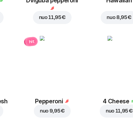
Dviguba pepperoni
Hawaiian
nuo
11,95 €
nuo
8,95 €
hit
esh
Pepperoni
4 Cheese
nuo
9,95 €
nuo
11,95 €