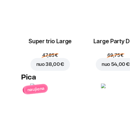
Super trio Large
Large Party D
47,85 €
69,75 €
nuo
38,00 €
nuo
54,00 €
Pica
naujiena