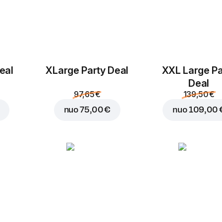
eal
ХLarge Party Deal
XXL Large Pa
Deal
97,65 €
139,50 €
nuo
75,00 €
nuo
109,00 