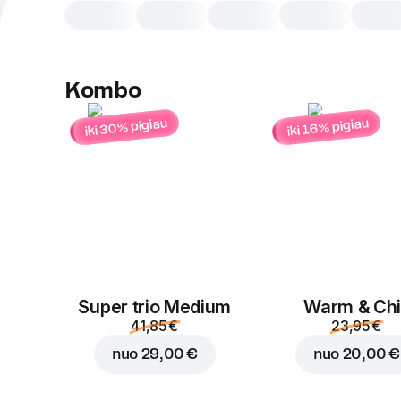
Kombo
iki 30% pigiau
iki 16% pigiau
Super trio Medium
Warm & Chil
41,85 €
23,95 €
nuo
29,00 €
nuo
20,00 €