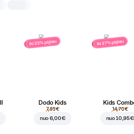
iki 23% pigiau
iki 27% pigiau
Warm & Chill
30 cm pica ir 465 ml „Ben & Jerry’
tobulas derinys, kuris patenkins ti
saldų norą. Mėgaukis dviem skon
užsakyme ir pasilepink tikru komf
Champion
30 cm, tradicinė tešla
Tiems, kurie vertina kl
l
Dodo Kids
Kids Comb
skoniu – pomidorų pada
mocarelos sūrio, kumpis
7,85 €
14,70 €
pievagrybių porcija.
nuo
6,00 €
nuo
10,95 €
Pakeist
Pakeisti