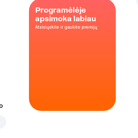
Programėlėje
apsimoka labiau
Atsisiųskite ir gaukite premijų
s“ ledai –
ek sūrų, tiek
iais viename
orto maistu.
asiką su gausesniu
o
žas, daugiau
 ir dviguba
i sudėtį