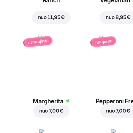
Ranch
Vegetarian
nuo
11,95 €
nuo
8,95 €
atnaujinta
naujiena
Margherita
Pepperoni Fr
nuo
7,00 €
nuo
7,00 €