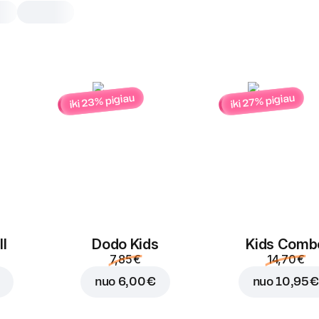
iki 23% pigiau
iki 27% pigiau
Kačiuko pica
25 cm, tradicinė tešla
Picų padažas
,
mocarelos sūris
,
sa
25 cm
Tradicinė
Pridėti į picą
l
Dodo Kids
Kids Comb
7,85 €
14,70 €
nuo
6,00 €
nuo
10,95 €