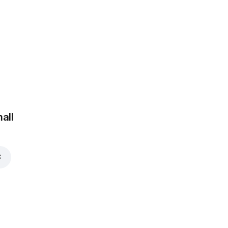
Kumpis
1,00 €
Ananasai
 €
1,00 €
all
€