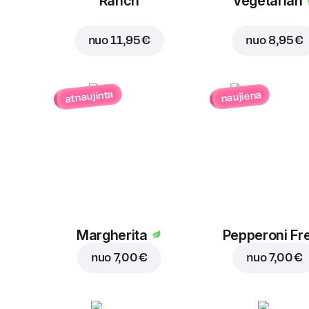
Ranch
Vegetarian
nuo
11,95 €
nuo
8,95 €
atnaujinta
naujiena
Margherita
Pepperoni Fr
nuo
7,00 €
nuo
7,00 €