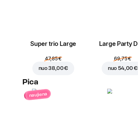
Super trio Large
Large Party D
47,85 €
69,75 €
nuo
38,00 €
nuo
54,00 €
Pica
naujiena