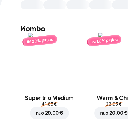
Kombo
iki 30% pigiau
iki 16% pigiau
Super trio Medium
Warm & Chil
41,85 €
23,95 €
nuo
29,00 €
nuo
20,00 €