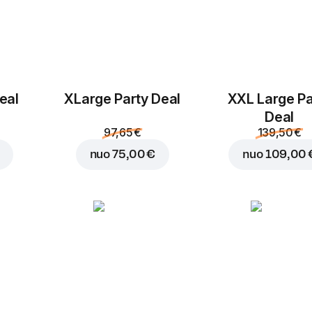
eal
ХLarge Party Deal
XXL Large Pa
Deal
97,65 €
139,50 €
nuo
75,00 €
nuo
109,00 