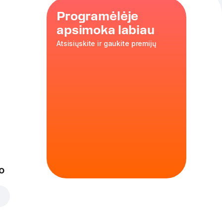
Programėlėje
apsimoka labiau
Atsisiųskite ir gaukite premijų
liamis
o