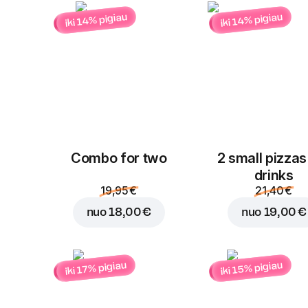
iki 14% pigiau
iki 14% pigiau
Combo for two
2 small pizzas
drinks
19,95 €
21,40 €
nuo
18,00 €
nuo
19,00 €
iki 15% pigiau
iki 17% pigiau