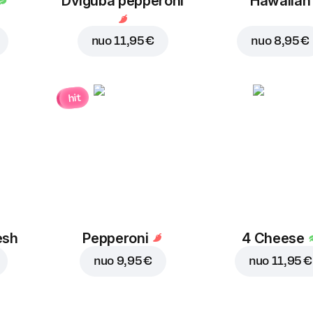
Dviguba pepperoni
Hawaiian
nuo
11,95 €
nuo
8,95 €
hit
esh
Pepperoni
4 Cheese
nuo
9,95 €
nuo
11,95 €