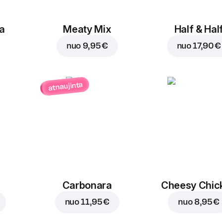
a
Meaty Mix
Half & Hal
nuo
9,95 €
nuo
17,90 €
atnaujinta
Carbonara
Cheesy Chic
nuo
11,95 €
nuo
8,95 €