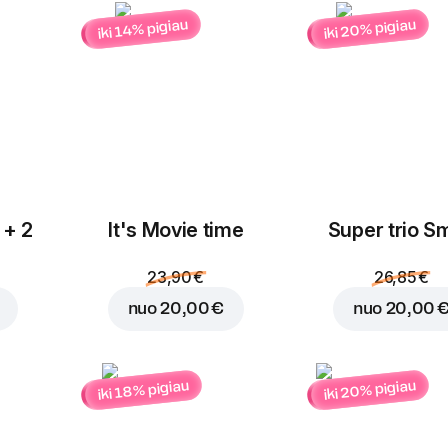
Vištiena
Čederio sūris
iki 20% pigiau
iki 14% pigiau
1,00 €
1,00 €
Pievagrybiai
Pomidorai
Įdėti į krepšelį už
8,95
1,00 €
1,00 €
 + 2
It's Movie time
Super trio Sm
23,90 €
26,85 €
nuo
20,00 €
nuo
20,00 
iki 20% pigiau
iki 18% pigiau