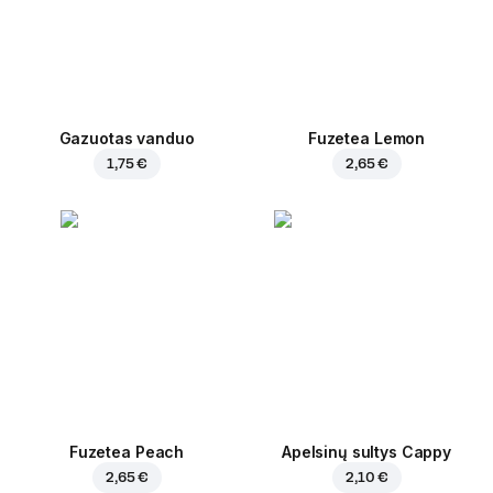
Gazuotas vanduo
Fuzetea Lemon
1,75 €
2,65 €
Fuzetea Peach
Apelsinų sultys Cappy
2,65 €
2,10 €