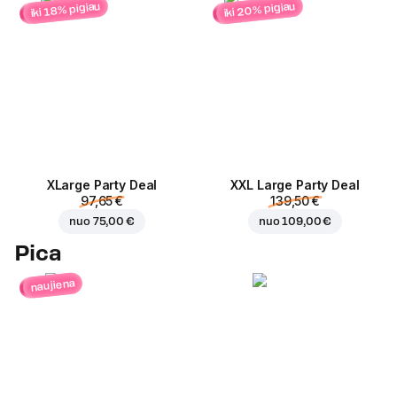
iki 20% pigiau
iki 18% pigiau
ХLarge Party Deal
XXL Large Party Deal
97,65 €
139,50 €
nuo
75,00 €
nuo
109,00 €
Pica
naujiena