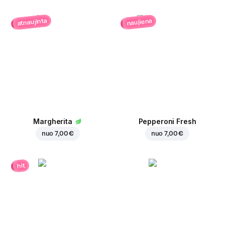
atnaujinta
naujiena
Margherita
Pepperoni Fresh
nuo
7,00 €
nuo
7,00 €
hit