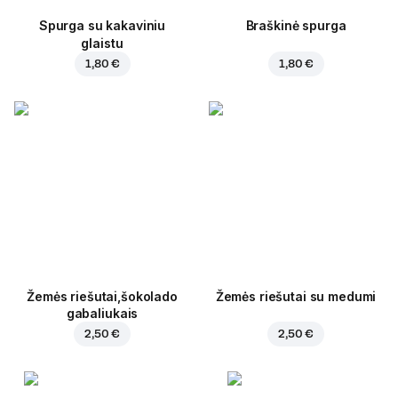
Spurga su kakaviniu
Braškinė spurga
glaistu
1,80 €
1,80 €
Žemės riešutai,šokolado
Žemės riešutai su medumi
gabaliukais
2,50 €
2,50 €