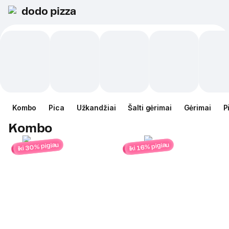
dodo pizza
Kombo
Pica
Užkandžiai
Šalti gėrimai
Gėrimai
P
Kombo
iki 30% pigiau
iki 16% pigiau