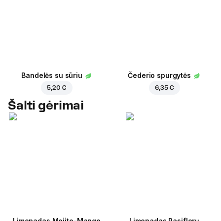
Bandelės su sūriu
Čederio spurgytės
5,20 €
6,35 €
Šalti gėrimai
Limonadas Mojito-Mango
Limonadas Pasiflorų