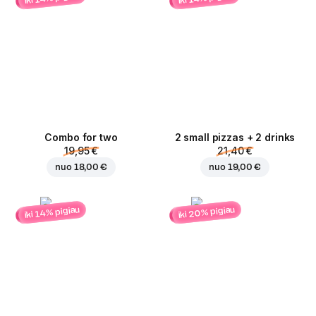
Combo for two
2 small pizzas + 2 drinks
19,95 €
21,40 €
nuo
18,00 €
nuo
19,00 €
iki 20% pigiau
iki 14% pigiau