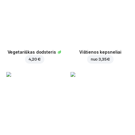
Vegetariškas dodsteris
Vištienos kepsneliai
4,20 €
nuo
3,35 €