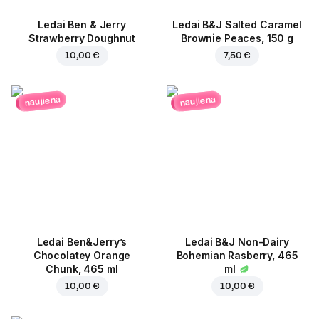
Ledai Ben & Jerry
Ledai B&J Salted Caramel
Strawberry Doughnut
Brownie Peaces, 150 g
10,00 €
7,50 €
naujiena
naujiena
Ledai Ben&Jerry’s
Ledai B&J Non-Dairy
Chocolatey Orange
Bohemian Rasberry, 465
Chunk, 465 ml
ml
10,00 €
10,00 €