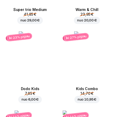
Super trio Medium
Warm & Chill
41,85 €
23,95 €
nuo
29,00 €
nuo
20,00 €
iki 23% pigiau
iki 27% pigiau
Dodo Kids
Kids Combo
7,85 €
14,70 €
nuo
6,00 €
nuo
10,95 €
iki 14% pigiau
iki 14% pigiau