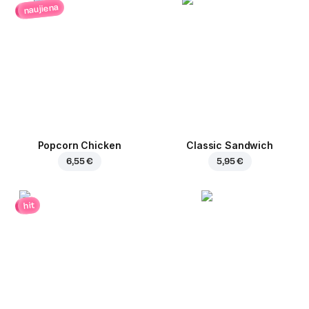
naujiena
Popcorn Chicken
Classic Sandwich
6,55 €
5,95 €
hit