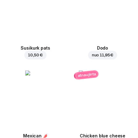
Susikurk pats
Dodo
10,50 €
nuo
11,95 €
atnaujinta
Mexican
Chicken blue cheese