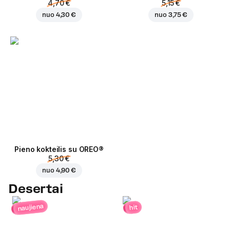
4,70 €
5,15 €
nuo
4,30 €
nuo
3,75 €
Pieno kokteilis su OREO®
5,30 €
nuo
4,90 €
Desertai
naujiena
hit