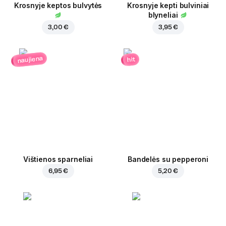
Krosnyje keptos bulvytės
Krosnyje kepti bulviniai
blyneliai
3,00 €
3,95 €
naujiena
hit
Vištienos sparneliai
Bandelės su pepperoni
6,95 €
5,20 €