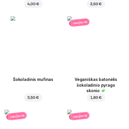
4,00 €
3,50 €
naujiena
Šokoladinis mufinas
Veganiškas batonėlis
šokoladinio pyrago
skonio
3,50 €
1,80 €
naujiena
naujiena