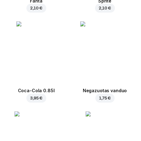
Fanta
Sprite
2,10 €
2,10 €
Coca-Cola 0.85l
Negazuotas vanduo
3,95 €
1,75 €