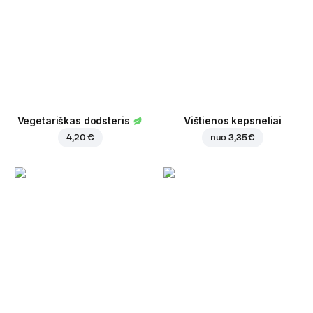
Vegetariškas dodsteris
Vištienos kepsneliai
4,20 €
nuo
3,35 €