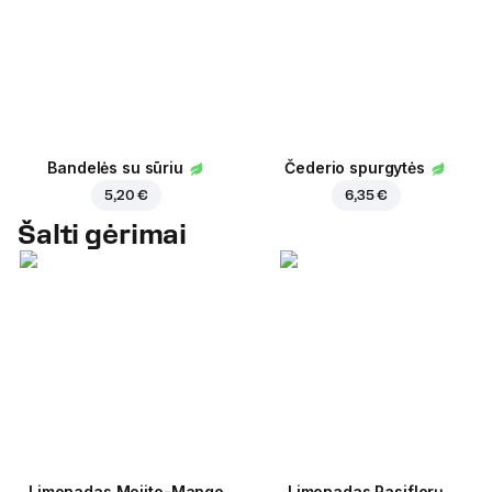
Bandelės su sūriu
Čederio spurgytės
5,20 €
6,35 €
Šalti gėrimai
Limonadas Mojito-Mango
Limonadas Pasiflorų