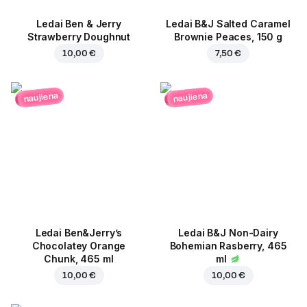
Ledai Ben & Jerry
Ledai B&J Salted Caramel
Strawberry Doughnut
Brownie Peaces, 150 g
10,00 €
7,50 €
naujiena
naujiena
Ledai Ben&Jerry’s
Ledai B&J Non-Dairy
Chocolatey Orange
Bohemian Rasberry, 465
Chunk, 465 ml
ml
10,00 €
10,00 €