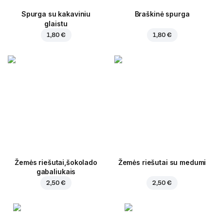
Spurga su kakaviniu
Braškinė spurga
glaistu
1,80 €
1,80 €
Žemės riešutai,šokolado
Žemės riešutai su medumi
gabaliukais
2,50 €
2,50 €