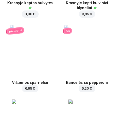
Krosnyje keptos bulvytės
Krosnyje kepti bulviniai
blyneliai
3,00 €
3,95 €
naujiena
hit
Vištienos sparneliai
Bandelės su pepperoni
6,95 €
5,20 €