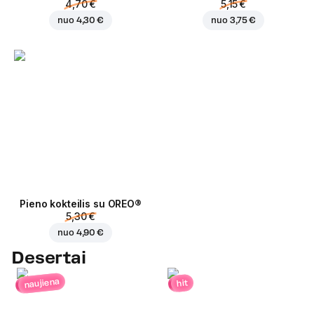
4,70 €
5,15 €
nuo
4,30 €
nuo
3,75 €
Pieno kokteilis su OREO®
5,30 €
nuo
4,90 €
Desertai
naujiena
hit