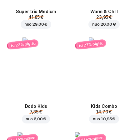
Super trio Medium
Warm & Chill
41,85 €
23,95 €
nuo
29,00 €
nuo
20,00 €
iki 23% pigiau
iki 27% pigiau
Dodo Kids
Kids Combo
7,85 €
14,70 €
nuo
6,00 €
nuo
10,95 €
iki 14% pigiau
iki 14% pigiau