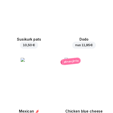
Susikurk pats
Dodo
10,50 €
nuo
11,95 €
atnaujinta
Mexican
Chicken blue cheese