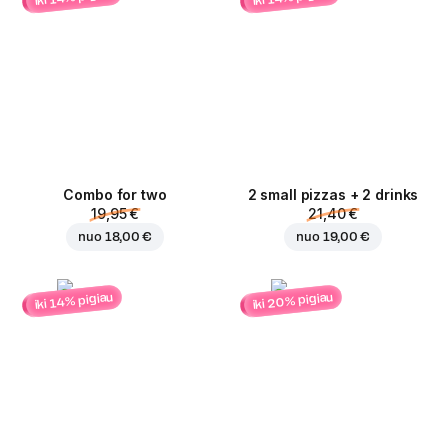
Combo for two
2 small pizzas + 2 drinks
19,95 €
21,40 €
nuo
18,00 €
nuo
19,00 €
iki 20% pigiau
iki 14% pigiau