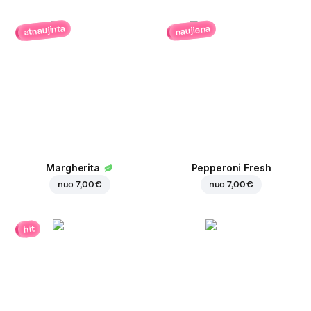
atnaujinta
naujiena
Margherita
Pepperoni Fresh
nuo
7,00 €
nuo
7,00 €
hit