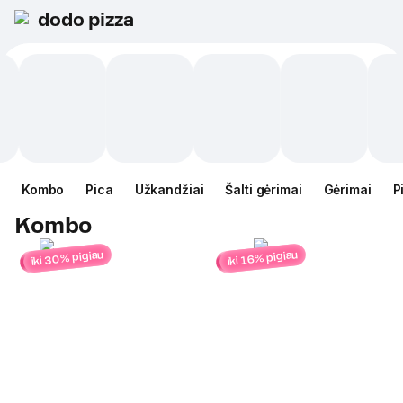
dodo pizza
Kombo
Pica
Užkandžiai
Šalti gėrimai
Gėrimai
P
Kombo
iki 30% pigiau
iki 16% pigiau