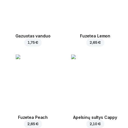
Gazuotas vanduo
Fuzetea Lemon
1,75 €
2,65 €
Fuzetea Peach
Apelsinų sultys Cappy
2,65 €
2,10 €