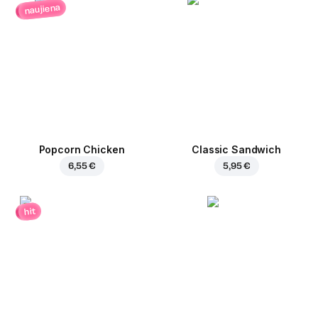
naujiena
Popcorn Chicken
Classic Sandwich
6,55 €
5,95 €
hit