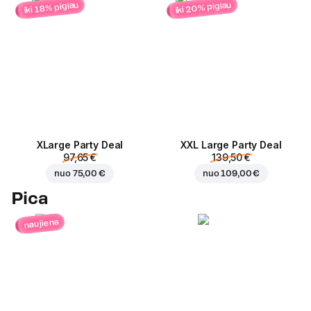
iki 20% pigiau
iki 18% pigiau
ХLarge Party Deal
XXL Large Party Deal
97,65 €
139,50 €
nuo
75,00 €
nuo
109,00 €
Pica
naujiena