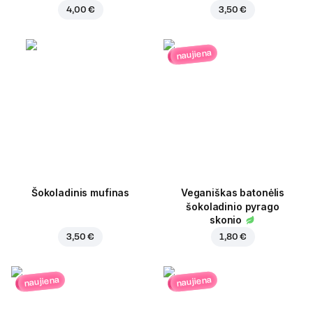
4,00 €
3,50 €
naujiena
Šokoladinis mufinas
Veganiškas batonėlis
šokoladinio pyrago
skonio
3,50 €
1,80 €
naujiena
naujiena