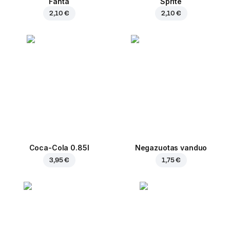
Fanta
Sprite
2,10 €
2,10 €
Coca-Cola 0.85l
Negazuotas vanduo
3,95 €
1,75 €